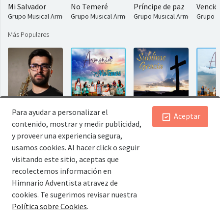
Mi Salvador
No Temeré
Príncipe de paz
Venció
Grupo Musical Armonía
Grupo Musical Armonía
Grupo Musical Armonía
Grupo M
Más Populares
Dios sabe Dios oye Dios ve
No Temeré
Sublime Gracia
Mi Sal
Para ayudar a personalizar el
Aceptar
Erick Ruiz
Grupo Musical Armonía
Kinnor Dueto
Grupo M
contenido, mostrar y medir publicidad,
y proveer una experiencia segura,
Artistas Populares
usamos cookies. Al hacer click o seguir
visitando este sitio, aceptas que
recolectemos información en
Himnario Adventista atravez de
cookies. Te sugerimos revisar nuestra
Política sobre Cookies
.
Himnario Adventista
Grupo Musical Armonía
Adventist Hymnal
Erick Ru